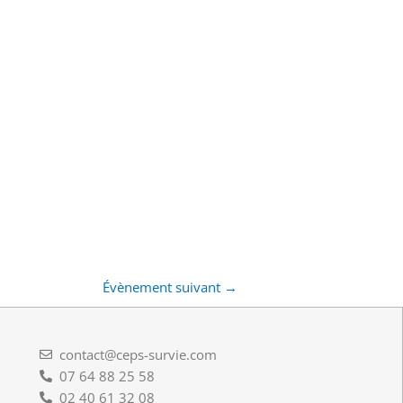
Évènement suivant
→
contact@ceps-survie.com
07 64 88 25 58
02 40 61 32 08