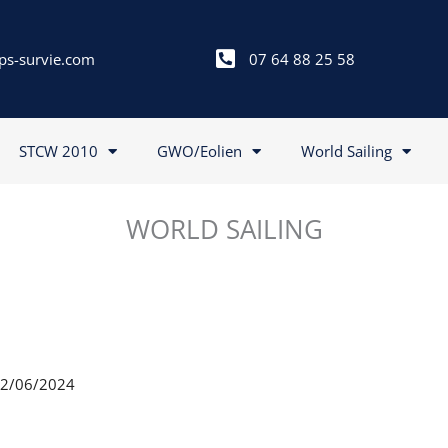
ps-survie.com
07 64 88 25 58
STCW 2010
GWO/Eolien
World Sailing
WORLD SAILING
 22/06/2024