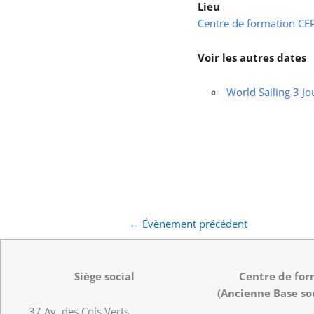
Lieu
Centre de formation CEPS
Voir les autres dates
World Sailing 3 Jo
←
Évènement précédent
Siège social
Centre de for
(Ancienne Base so
37 Av. des Cols Verts