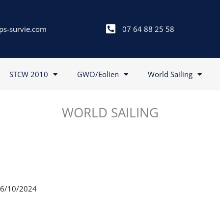
ps-survie.com
07 64 88 25 58
STCW 2010
GWO/Eolien
World Sailing
WORLD SAILING
 26/10/2024