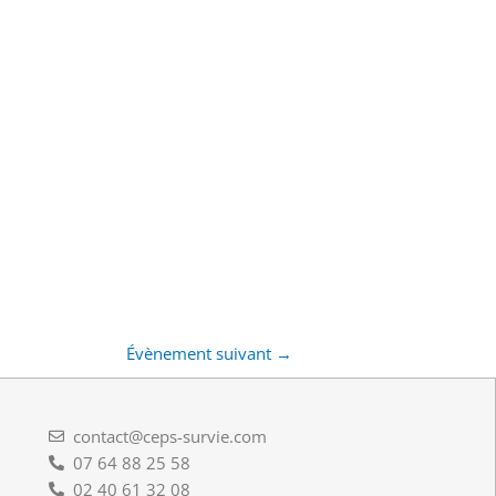
Évènement suivant
→
contact@ceps-survie.com
07 64 88 25 58
02 40 61 32 08