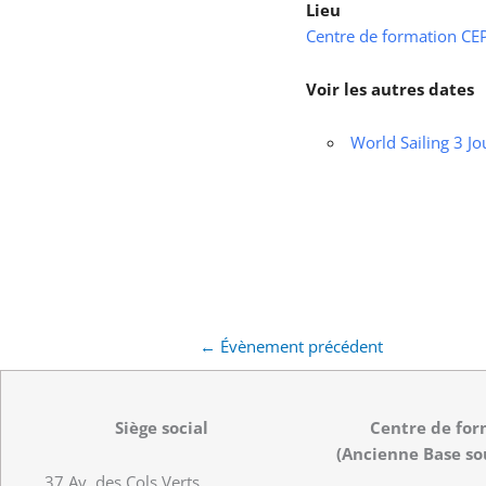
Lieu
Centre de formation CEPS
Voir les autres dates
World Sailing 3 Jo
←
Évènement précédent
Siège social
Centre de for
(Ancienne Base so
37 Av. des Cols Verts