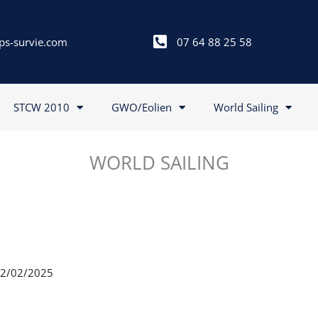
ps-survie.com
07 64 88 25 58
STCW 2010
GWO/Eolien
World Sailing
WORLD SAILING
 22/02/2025