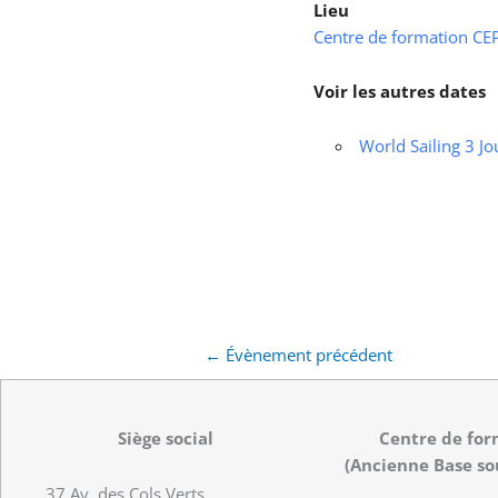
Lieu
Centre de formation CEPS
Voir les autres dates
World Sailing 3 Jo
←
Évènement précédent
Siège social
Centre de for
(Ancienne Base so
37 Av. des Cols Verts