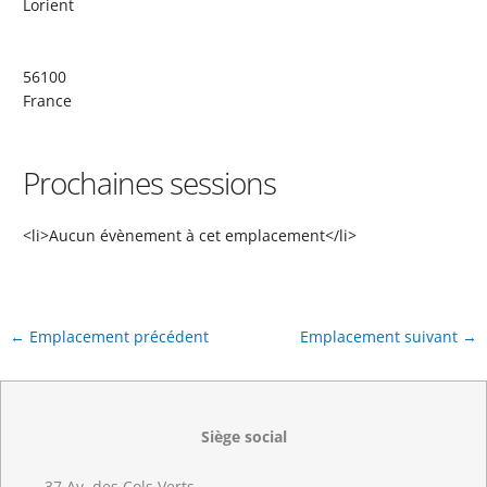
Lorient
56100
France
Prochaines sessions
<li>Aucun évènement à cet emplacement</li>
←
Emplacement précédent
Emplacement suivant
→
Siège social
37 Av. des Cols Verts