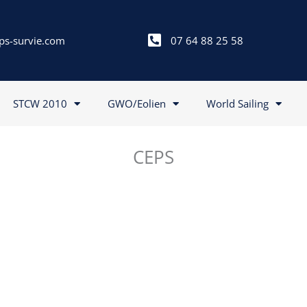
ps-survie.com
07 64 88 25 58
STCW 2010
GWO/Eolien
World Sailing
CEPS