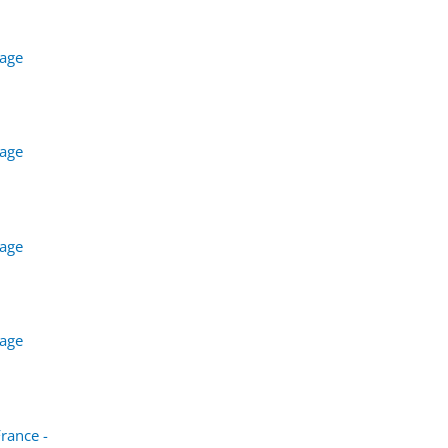
lage
6
lage
6
lage
6
lage
6
rance -