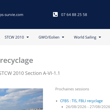
ps-survie.com
07 64 88 25 58
STCW 2010
GWO/Eolien
World Sailing
 recyclage
TCW 2010 Section A-VI-1.1
Prochaines sessions
CFBS : TIS, FBLI recyclage
26/08/2026 - 27/08/202