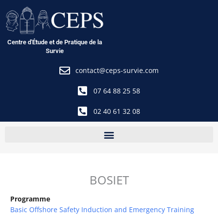
Aller
au
contenu
Centre d'Étude et de Pratique de la
Survie
contact@ceps-survie.com
07 64 88 25 58
02 40 61 32 08
BOSIET
Programme
Basic Offshore Safety Induction and Emergency Training