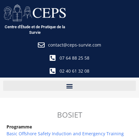
Aller
au
contenu
Centre d'Étude et de Pratique de la
Survie
contact@ceps-survie.com
07 64 88 25 58
02 40 61 32 08
BOSIET
Programme
Basic Offshore Safety Induction and Emergency Training