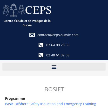
Aller
au
contenu
Centre d'Étude et de Pratique de la
Survie
contact@ceps-survie.com
07 64 88 25 58
02 40 61 32 08
BOSIET
Programme
Basic Offshore Safety Induction and Emergency Training