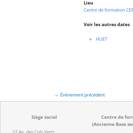
Lieu
Centre de formation CEPS
Voir les autres dates
HUET
←
Évènement précédent
Siège social
Centre de for
(Ancienne Base so
37 Av. des Cols Verts