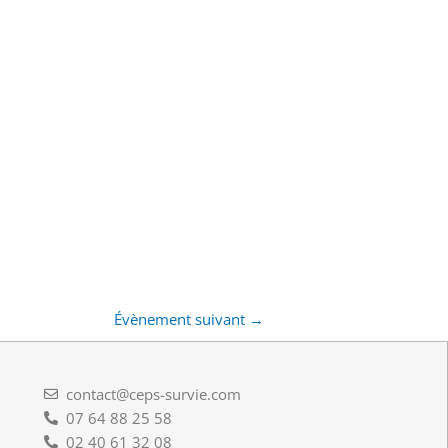
Évènement suivant
→
contact@ceps-survie.com
07 64 88 25 58
02 40 61 32 08