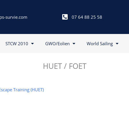
ps-survie.com
07 64 88 25 58
STCW 2010
GWO/Eolien
World Sailing
HUET / FOET
Escape Training (HUET)