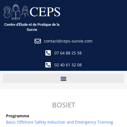
Aller
au
contenu
Centre d'Étude et de Pratique de la
Survie
contact@ceps-survie.com
07 64 88 25 58
02 40 61 32 08
BOSIET
Programme
Basic Offshore Safety Induction and Emergency Training