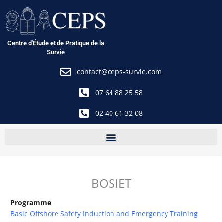
Aller
au
contenu
Centre d'Étude et de Pratique de la
Survie
contact@ceps-survie.com
07 64 88 25 58
02 40 61 32 08
BOSIET
Programme
Basic Offshore Safety Induction and Emergency Training