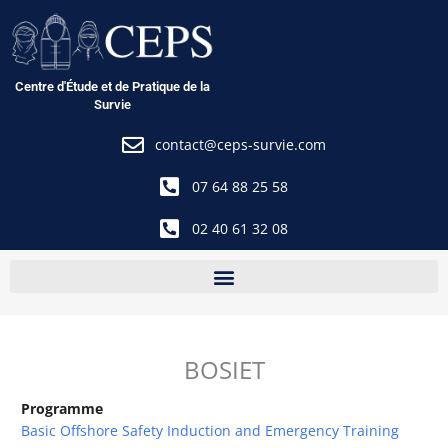
Aller
au
contenu
Centre d'Étude et de Pratique de la
Survie
contact@ceps-survie.com
07 64 88 25 58
02 40 61 32 08
BOSIET
Programme
Basic Offshore Safety Induction and Emergency Training