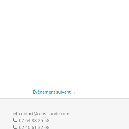
Évènement suivant
→
contact@ceps-survie.com
07 64 88 25 58
02 40 61 32 08