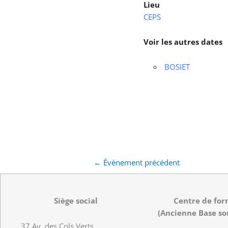
Lieu
CEPS
Voir les autres dates
BOSIET
←
Évènement précédent
Siège social
Centre de for
(Ancienne Base so
37 Av. des Cols Verts