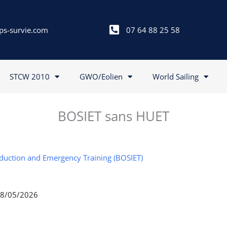
ps-survie.com
07 64 88 25 58
STCW 2010
GWO/Eolien
World Sailing
BOSIET sans HUET
nduction and Emergency Training (BOSIET)
 28/05/2026