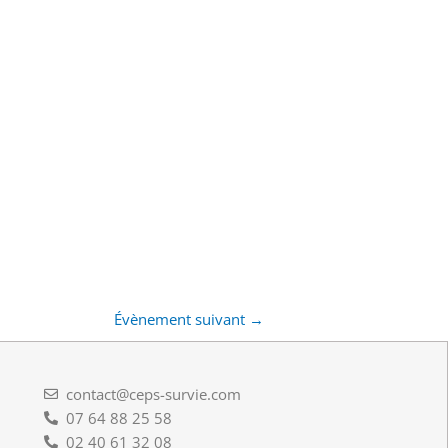
Évènement suivant
→
contact@ceps-survie.com
07 64 88 25 58
02 40 61 32 08