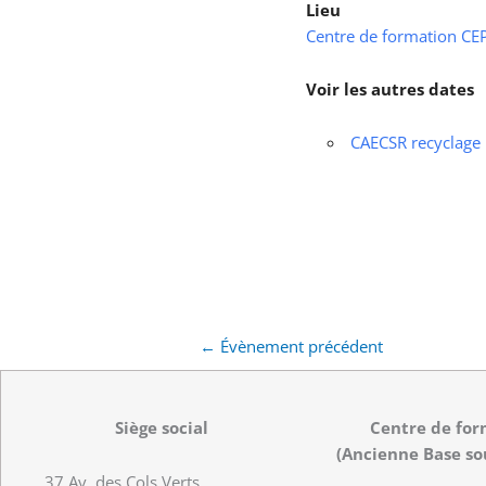
Lieu
Centre de formation CEPS
Voir les autres dates
CAECSR recyclage
←
Évènement précédent
Siège social
Centre de for
(Ancienne Base so
37 Av. des Cols Verts