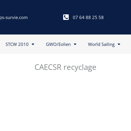
ps-survie.com
07 64 88 25 58
STCW 2010
GWO/Eolien
World Sailing
CAECSR recyclage