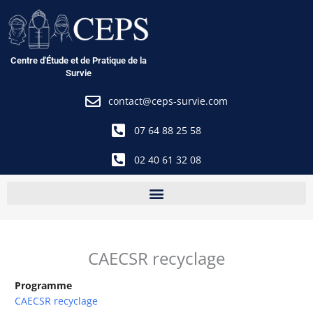
Aller
au
contenu
Centre d'Étude et de Pratique de la
Survie
contact@ceps-survie.com
07 64 88 25 58
02 40 61 32 08
CAECSR recyclage
Programme
CAECSR recyclage