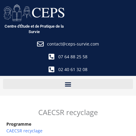
Aller
au
contenu
Centre d'Étude et de Pratique de la
Survie
contact@ceps-survie.com
07 64 88 25 58
02 40 61 32 08
CAECSR recyclage
Programme
CAECSR recyclage