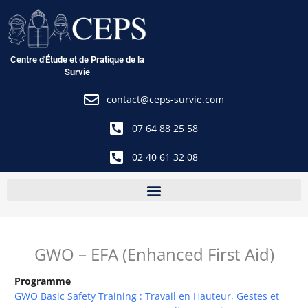
Aller
au
contenu
Centre d'Étude et de Pratique de la
Survie
contact@ceps-survie.com
07 64 88 25 58
02 40 61 32 08
GWO – EFA (Enhanced First Aid)
Programme
GWO Basic Safety Training : Travail en Hauteur, Gestes et