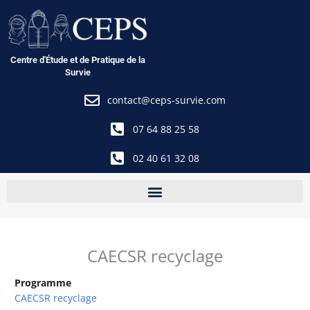
Aller
au
contenu
Centre d'Étude et de Pratique de la
Survie
contact@ceps-survie.com
07 64 88 25 58
02 40 61 32 08
CAECSR recyclage
Programme
CAECSR recyclage