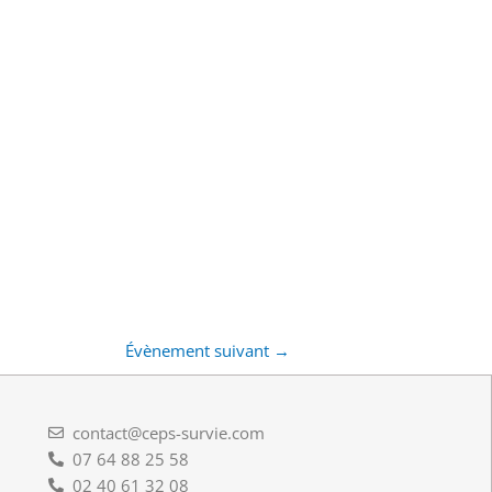
Évènement suivant
→
contact@ceps-survie.com
07 64 88 25 58
02 40 61 32 08