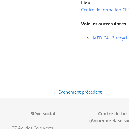
Lieu
Centre de formation CEPS
Voir les autres dates
MEDICAL 3 recycl
←
Évènement précédent
Siège social
Centre de for
(Ancienne Base so
37 Av. des Cols Verts