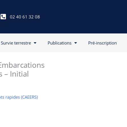
02 40 61 32 08
Survie terrestre
Publications
Pré-inscription
s Embarcations
– Initial
ots rapides (CAEERS)