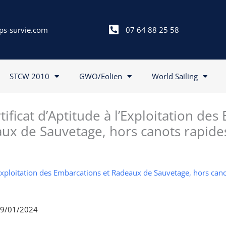
ps-survie.com
07 64 88 25 58
STCW 2010
GWO/Eolien
World Sailing
ificat d’Aptitude à l’Exploitation de
ux de Sauvetage, hors canots rapides 
l'Exploitation des Embarcations et Radeaux de Sauvetage, hors can
 19/01/2024