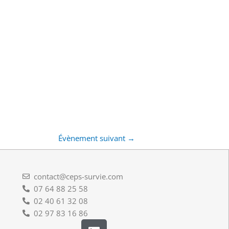
Évènement suivant
→
contact@ceps-survie.com
07 64 88 25 58
02 40 61 32 08
02 97 83 16 86
L