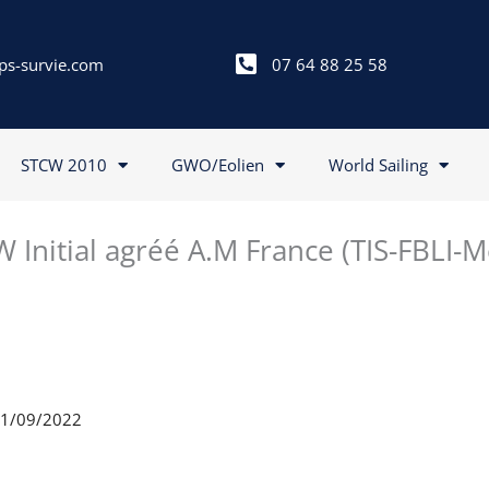
ps-survie.com
07 64 88 25 58
STCW 2010
GWO/Eolien
World Sailing
 Initial agréé A.M France (TIS-FBLI-
 11/09/2022