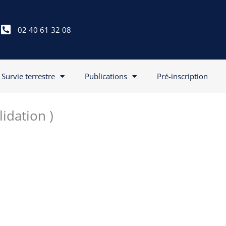
02 40 61 32 08
Survie terrestre
Publications
Pré-inscription
idation )