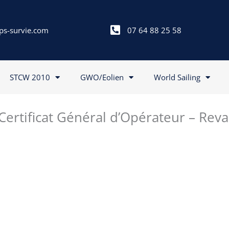
ps-survie.com
07 64 88 25 58
STCW 2010
GWO/Eolien
World Sailing
Certificat Général d’Opérateur – Reval