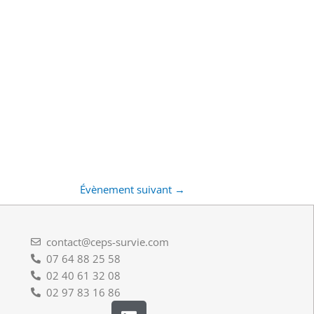
Évènement suivant
→
contact@ceps-survie.com
07 64 88 25 58
02 40 61 32 08
02 97 83 16 86
L