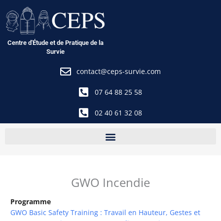
Aller
au
contenu
Centre d'Étude et de Pratique de la
Survie
contact@ceps-survie.com
07 64 88 25 58
02 40 61 32 08
GWO Incendie
Programme
GWO Basic Safety Training : Travail en Hauteur, Gestes et