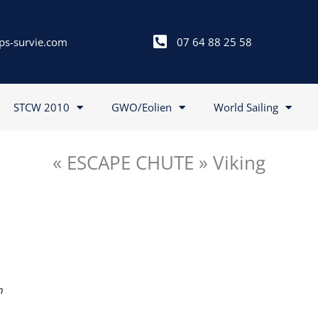
ps-survie.com
07 64 88 25 58
STCW 2010
GWO/Eolien
World Sailing
« ESCAPE CHUTE » Viking
n