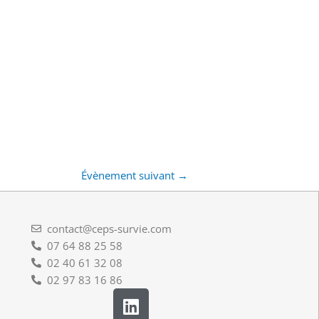
Évènement suivant
→
contact@ceps-survie.com
07 64 88 25 58
02 40 61 32 08
02 97 83 16 86
L
i