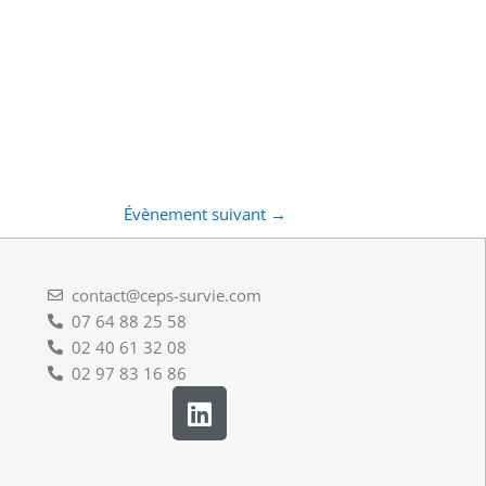
Évènement suivant
→
contact@ceps-survie.com
07 64 88 25 58
02 40 61 32 08
02 97 83 16 86
L
i
n
k