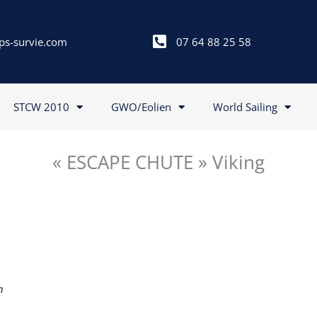
ps-survie.com
07 64 88 25 58
STCW 2010
GWO/Eolien
World Sailing
« ESCAPE CHUTE » Viking
n