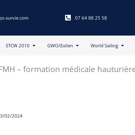
ps-survie.com
07 64 88 25 58
STCW 2010
GWO/Eolien
World Sailing
FMH – formation médicale hauturièr
 13/02/2024