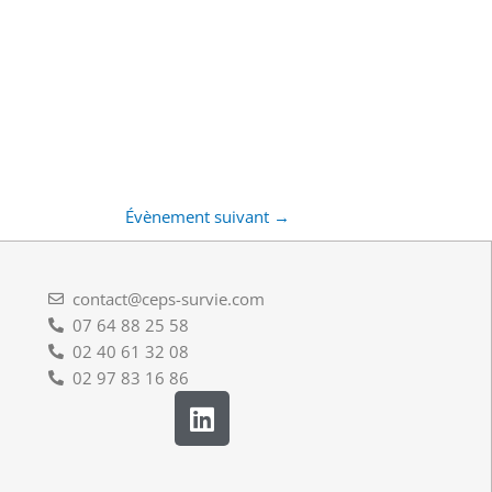
Évènement suivant
→
contact@ceps-survie.com
07 64 88 25 58
02 40 61 32 08
02 97 83 16 86
L
i
n
k