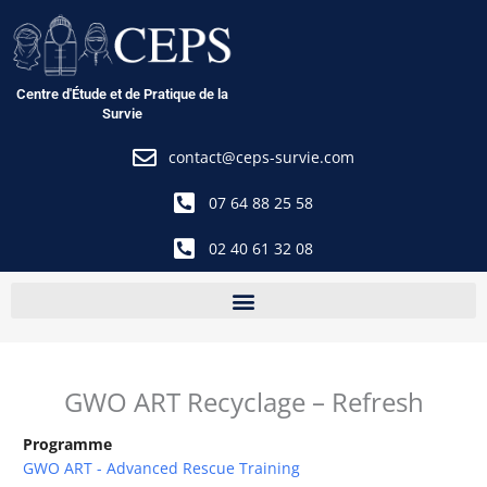
Aller
au
contenu
Centre d'Étude et de Pratique de la
Survie
contact@ceps-survie.com
07 64 88 25 58
02 40 61 32 08
GWO ART Recyclage – Refresh
Programme
GWO ART - Advanced Rescue Training