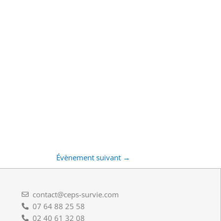
Évènement suivant
→
contact@ceps-survie.com
07 64 88 25 58
02 40 61 32 08