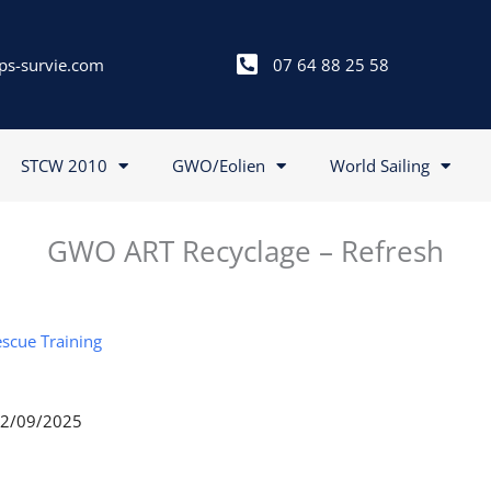
ps-survie.com
07 64 88 25 58
STCW 2010
GWO/Eolien
World Sailing
GWO ART Recyclage – Refresh
scue Training
 12/09/2025