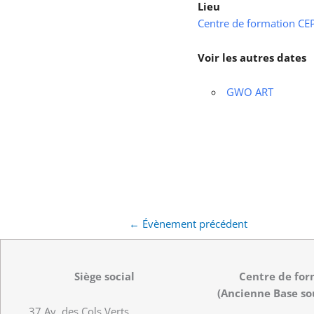
Lieu
Centre de formation CEPS
Voir les autres dates
GWO ART
←
Évènement précédent
Siège social
Centre de for
(Ancienne Base so
37 Av. des Cols Verts