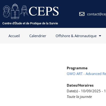
Aller
au
contenu
contact@ce
Centre d'Étude et de Pratique de la Survie
Accueil
Calendrier
Offshore & Aéronautique
Programme
GWO ART - Advanced Re
Dates/Horaires
Date(s) - 10/09/2025 -
Toute la journée