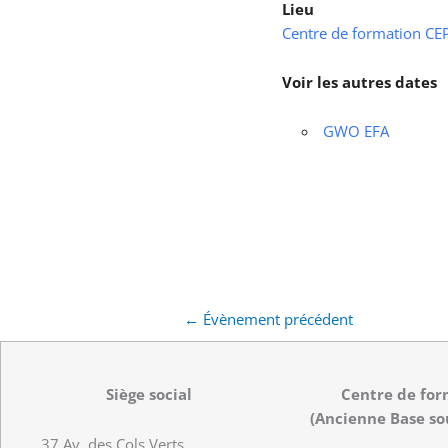
Lieu
Centre de formation CEPS
Voir les autres dates
GWO EFA
←
Évènement précédent
Siège social
Centre de for
(Ancienne Base so
37 Av. des Cols Verts