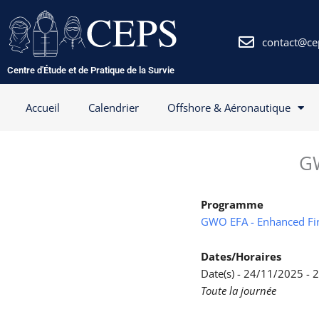
Aller
au
contenu
contact@ce
Centre d'Étude et de Pratique de la Survie
Accueil
Calendrier
Offshore & Aéronautique
GW
Programme
GWO EFA - Enhanced Fir
Dates/Horaires
Date(s) - 24/11/2025 -
Toute la journée