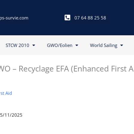
ps-survie.com
07 64 88 25 58
STCW 2010
GWO/Eolien
World Sailing
O – Recyclage EFA (Enhanced First A
st Aid
 25/11/2025