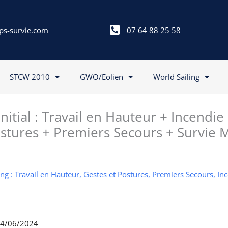
ps-survie.com
07 64 88 25 58
STCW 2010
GWO/Eolien
World Sailing
itial : Travail en Hauteur + Incendie
stures + Premiers Secours + Survie 
g : Travail en Hauteur, Gestes et Postures, Premiers Secours, In
 14/06/2024