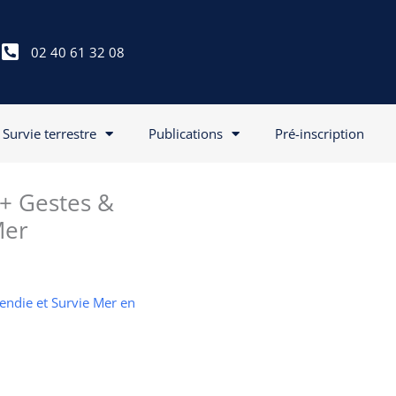
02 40 61 32 08
Survie terrestre
Publications
Pré-inscription
 + Gestes &
Mer
cendie et Survie Mer en