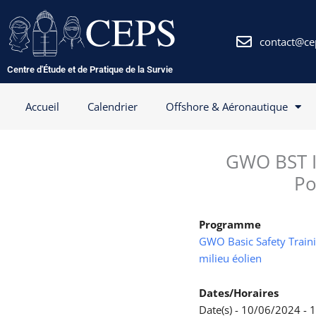
Aller
au
contenu
contact@ce
Centre d'Étude et de Pratique de la Survie
Accueil
Calendrier
Offshore & Aéronautique
GWO BST In
Po
Programme
GWO Basic Safety Trainin
milieu éolien
Dates/Horaires
Date(s) - 10/06/2024 -