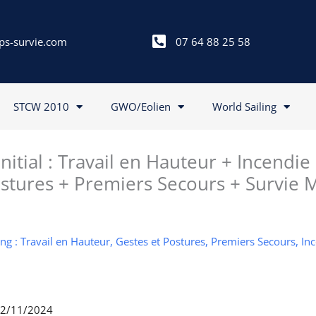
ps-survie.com
07 64 88 25 58
STCW 2010
GWO/Eolien
World Sailing
itial : Travail en Hauteur + Incendie
stures + Premiers Secours + Survie 
g : Travail en Hauteur, Gestes et Postures, Premiers Secours, In
 22/11/2024