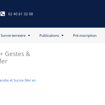
02 40 61 32 08
Survie terrestre
Publications
Pré-inscription
 + Gestes &
Mer
cendie et Survie Mer en