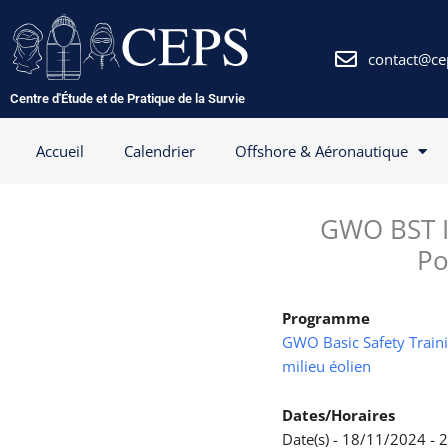
Aller
au
contenu
contact@ce
Centre d'Étude et de Pratique de la Survie
Accueil
Calendrier
Offshore & Aéronautique
GWO BST In
Po
Programme
GWO Basic Safety Trainin
milieu éolien
Dates/Horaires
Date(s) - 18/11/2024 -