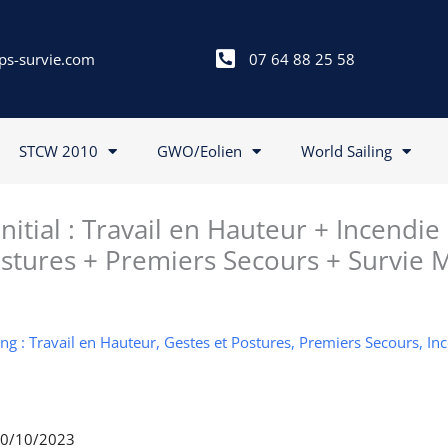
ps-survie.com
07 64 88 25 58
STCW 2010
GWO/Eolien
World Sailing
itial : Travail en Hauteur + Incendie
stures + Premiers Secours + Survie 
g : Travail en Hauteur, Gestes et Postures, Premiers Secours, In
 20/10/2023