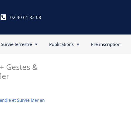
02 40 61 32 08
Survie terrestre
Publications
Pré-inscription
 + Gestes &
Mer
cendie et Survie Mer en