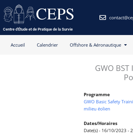
Aller
au
contenu
contact@ce
Centre d'Étude et de Pratique de la Survie
Accueil
Calendrier
Offshore & Aéronautique
GWO BST In
Po
Programme
GWO Basic Safety Trainin
milieu éolien
Dates/Horaires
Date(s) - 16/10/2023 -