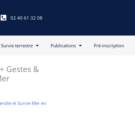
02 40 61 32 08
Survie terrestre
Publications
Pré-inscription
 + Gestes &
Mer
cendie et Survie Mer en