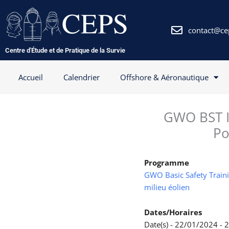
Aller
au
contenu
contact@ce
Centre d'Étude et de Pratique de la Survie
Accueil
Calendrier
Offshore & Aéronautique
GWO BST In
Po
Programme
GWO Basic Safety Trainin
milieu éolien
Dates/Horaires
Date(s) - 22/01/2024 -