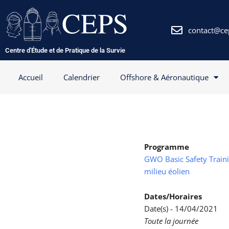
Aller
au
contenu
contact@ce
Centre d'Étude et de Pratique de la Survie
Accueil
Calendrier
Offshore & Aéronautique
Programme
GWO Basic Safety Trainin
milieu éolien
Dates/Horaires
Date(s) - 14/04/2021
Toute la journée