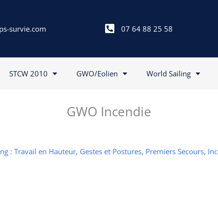
ps-survie.com
07 64 88 25 58
STCW 2010
GWO/Eolien
World Sailing
GWO Incendie
g : Travail en Hauteur, Gestes et Postures, Premiers Secours, In