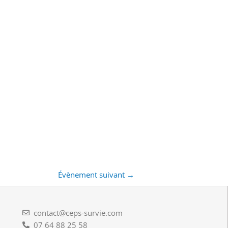
Évènement suivant
→
contact@ceps-survie.com
07 64 88 25 58