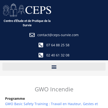
Aller
au
contenu
Centre d'Étude et de Pratique de la
Survie
contact@ceps-survie.com
07 64 88 25 58
02 40 61 32 08
GWO Incendie
Programme
GWO Basic Safety Training : Travail en Hauteur, Gestes et