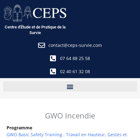
Aller
au
contenu
Centre d'Étude et de Pratique de la
Survie
contact@ceps-survie.com
07 64 88 25 58
02 40 61 32 08
GWO Incendie
Programme
GWO Basic Safety Training : Travail en Hauteur, Gestes et