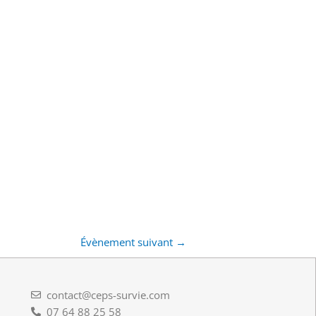
Évènement suivant
→
contact@ceps-survie.com
07 64 88 25 58