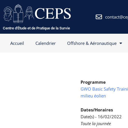
Aller
au
contenu
contact@ce
Centre d'Étude et de Pratique de la Survie
Accueil
Calendrier
Offshore & Aéronautique
Programme
GWO Basic Safety Trainin
milieu éolien
Dates/Horaires
Date(s) - 16/02/2022
Toute la journée