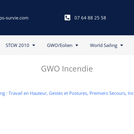
ps-survie.com
07 64 88 25 58
STCW 2010
GWO/Eolien
World Sailing
GWO Incendie
g : Travail en Hauteur, Gestes et Postures, Premiers Secours, In