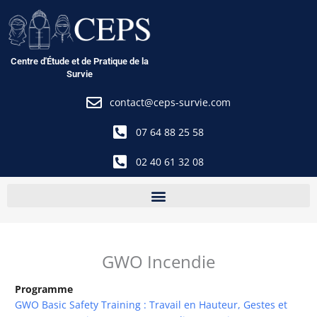
Aller
au
contenu
Centre d'Étude et de Pratique de la
Survie
contact@ceps-survie.com
07 64 88 25 58
02 40 61 32 08
GWO Incendie
Programme
GWO Basic Safety Training : Travail en Hauteur, Gestes et