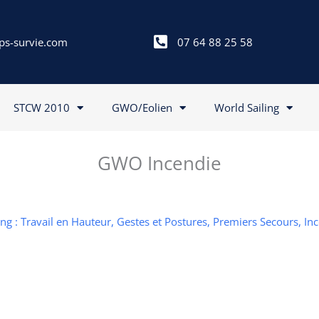
ps-survie.com
07 64 88 25 58
STCW 2010
GWO/Eolien
World Sailing
GWO Incendie
g : Travail en Hauteur, Gestes et Postures, Premiers Secours, In