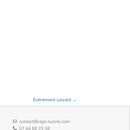
Évènement suivant
→
contact@ceps-survie.com
07 64 88 25 58