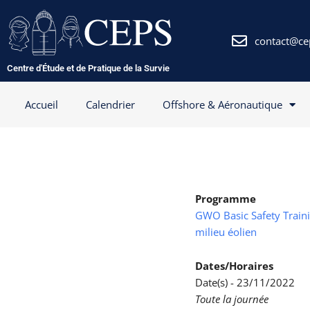
Aller
au
contenu
contact@ce
Centre d'Étude et de Pratique de la Survie
Accueil
Calendrier
Offshore & Aéronautique
Programme
GWO Basic Safety Trainin
milieu éolien
Dates/Horaires
Date(s) - 23/11/2022
Toute la journée