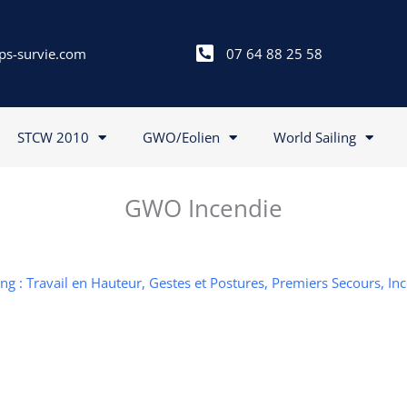
ps-survie.com
07 64 88 25 58
STCW 2010
GWO/Eolien
World Sailing
GWO Incendie
g : Travail en Hauteur, Gestes et Postures, Premiers Secours, In