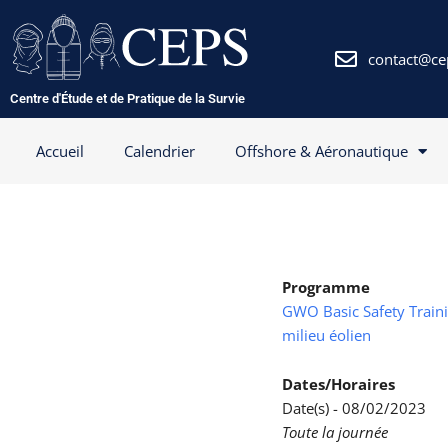
Aller
au
contenu
contact@ce
Centre d'Étude et de Pratique de la Survie
Accueil
Calendrier
Offshore & Aéronautique
Programme
GWO Basic Safety Trainin
milieu éolien
Dates/Horaires
Date(s) - 08/02/2023
Toute la journée