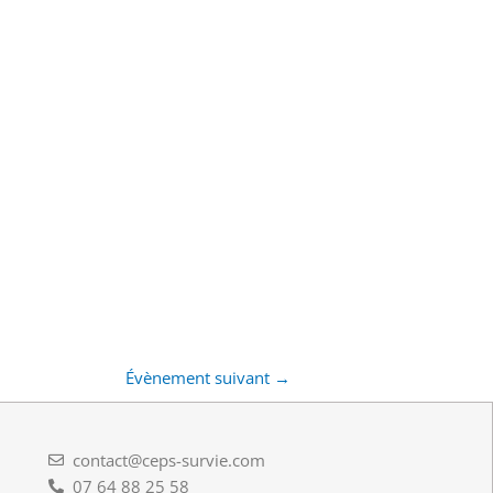
Évènement suivant
→
contact@ceps-survie.com
07 64 88 25 58