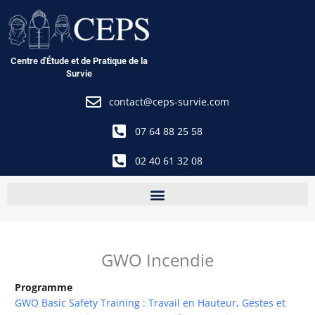
Aller
au
contenu
Centre d'Étude et de Pratique de la
Survie
contact@ceps-survie.com
07 64 88 25 58
02 40 61 32 08
GWO Incendie
Programme
GWO Basic Safety Training : Travail en Hauteur, Gestes et