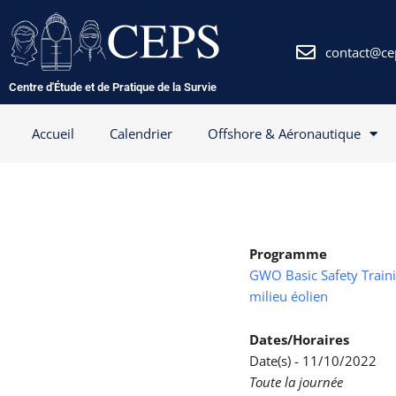
Aller
au
contenu
contact@ce
Centre d'Étude et de Pratique de la Survie
Accueil
Calendrier
Offshore & Aéronautique
Programme
GWO Basic Safety Trainin
milieu éolien
Dates/Horaires
Date(s) - 11/10/2022
Toute la journée