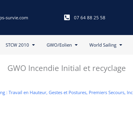
ps-survie.com
07 64 88 25 58
STCW 2010
GWO/Eolien
World Sailing
GWO Incendie Initial et recyclage
g : Travail en Hauteur, Gestes et Postures, Premiers Secours, In