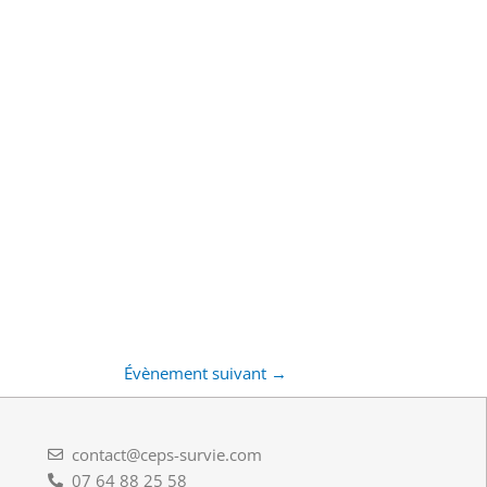
Évènement suivant
→
contact@ceps-survie.com
07 64 88 25 58