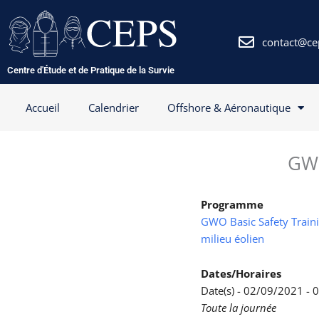
Aller
au
contenu
contact@ce
Centre d'Étude et de Pratique de la Survie
Accueil
Calendrier
Offshore & Aéronautique
GWO
Programme
GWO Basic Safety Trainin
milieu éolien
Dates/Horaires
Date(s) - 02/09/2021 -
Toute la journée