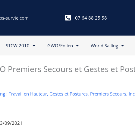
ps-survie.com
07 64 88 25 58
STCW 2010
GWO/Eolien
World Sailing
 Premiers Secours et Gestes et Pos
g : Travail en Hauteur, Gestes et Postures, Premiers Secours, In
 03/09/2021