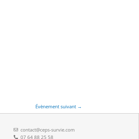
Évènement suivant
→
contact@ceps-survie.com
07 64 88 25 58