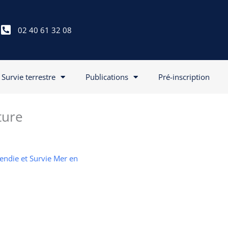
02 40 61 32 08
Survie terrestre
Publications
Pré-inscription
ture
cendie et Survie Mer en