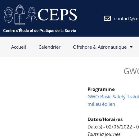
Aller
au
contenu
contact@ce
Centre d'Étude et de Pratique de la Survie
Accueil
Calendrier
Offshore & Aéronautique
GWO
Programme
GWO Basic Safety Trainin
milieu éolien
Dates/Horaires
Date(s) - 02/06/2022 -
Toute la journée