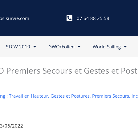
ps-survie.com
07 64 88 25 58
STCW 2010
GWO/Eolien
World Sailing
 Premiers Secours et Gestes et Post
g : Travail en Hauteur, Gestes et Postures, Premiers Secours, In
 03/06/2022