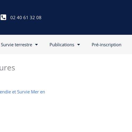
02 40 61 32 08
Survie terrestre
Publications
Pré-inscription
ures
cendie et Survie Mer en