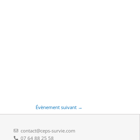
Évènement suivant
→
contact@ceps-survie.com
07 64 88 25 58