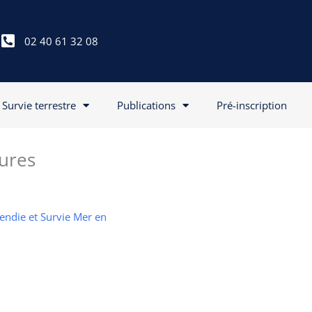
02 40 61 32 08
Survie terrestre
Publications
Pré-inscription
ures
cendie et Survie Mer en