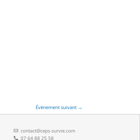
Évènement suivant
→
contact@ceps-survie.com
07 64 88 25 58