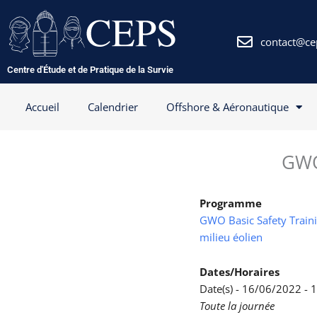
Aller
au
contenu
contact@ce
Centre d'Étude et de Pratique de la Survie
Accueil
Calendrier
Offshore & Aéronautique
GWO
Programme
GWO Basic Safety Trainin
milieu éolien
Dates/Horaires
Date(s) - 16/06/2022 -
Toute la journée