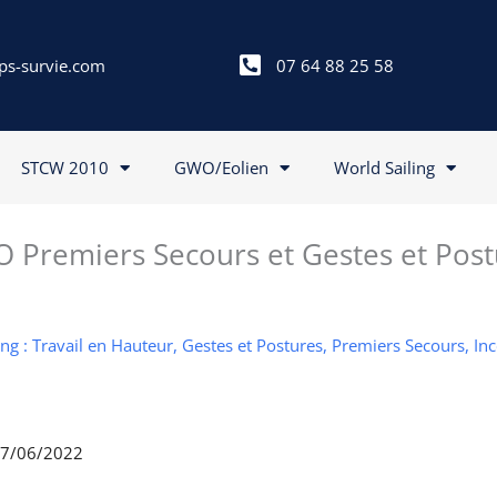
ps-survie.com
07 64 88 25 58
STCW 2010
GWO/Eolien
World Sailing
 Premiers Secours et Gestes et Post
g : Travail en Hauteur, Gestes et Postures, Premiers Secours, In
 17/06/2022