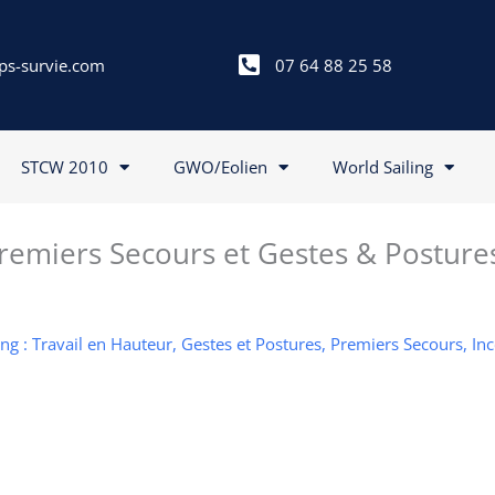
ps-survie.com
07 64 88 25 58
STCW 2010
GWO/Eolien
World Sailing
emiers Secours et Gestes & Posture
g : Travail en Hauteur, Gestes et Postures, Premiers Secours, In