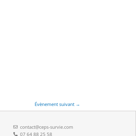
Évènement suivant
→
contact@ceps-survie.com
07 64 88 25 58