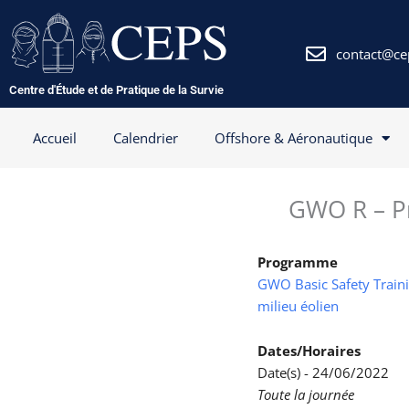
Aller
au
contenu
contact@ce
Centre d'Étude et de Pratique de la Survie
Accueil
Calendrier
Offshore & Aéronautique
GWO R – Pr
Programme
GWO Basic Safety Trainin
milieu éolien
Dates/Horaires
Date(s) - 24/06/2022
Toute la journée