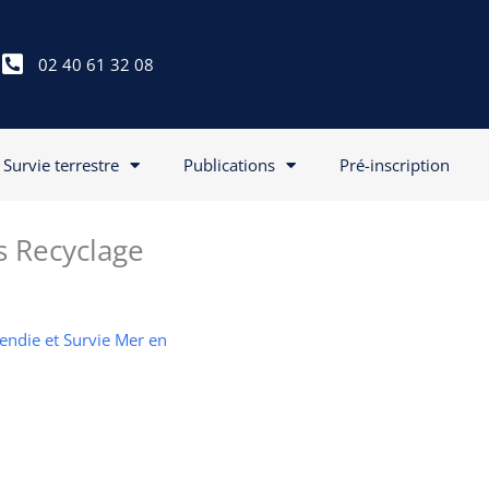
02 40 61 32 08
Survie terrestre
Publications
Pré-inscription
s Recyclage
cendie et Survie Mer en