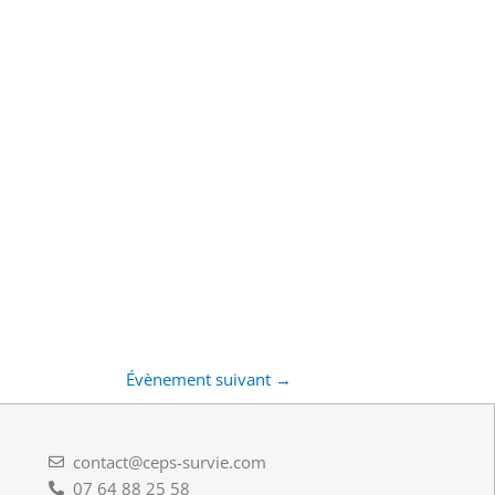
Évènement suivant
→
contact@ceps-survie.com
07 64 88 25 58