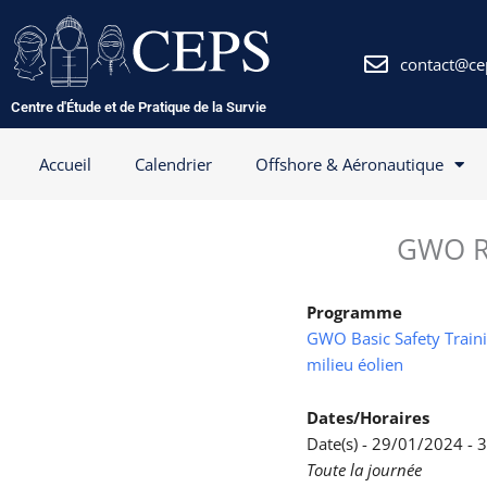
Aller
au
contenu
contact@ce
Centre d'Étude et de Pratique de la Survie
Accueil
Calendrier
Offshore & Aéronautique
GWO Re
Programme
GWO Basic Safety Trainin
milieu éolien
Dates/Horaires
Date(s) - 29/01/2024 -
Toute la journée