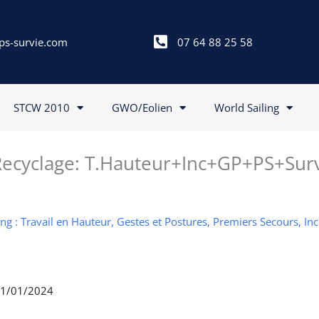
ps-survie.com
07 64 88 25 58
STCW 2010
GWO/Eolien
World Sailing
cyclage: T.Hauteur+Inc+GP+PS+Sur
g : Travail en Hauteur, Gestes et Postures, Premiers Secours, In
 31/01/2024