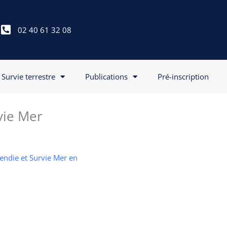
02 40 61 32 08
Survie terrestre
Publications
Pré-inscription
vie Mer
cendie et Survie Mer en