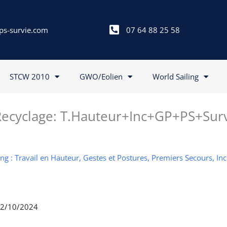
ps-survie.com
07 64 88 25 58
STCW 2010
GWO/Eolien
World Sailing
cyclage: T.Hauteur+Inc+GP+PS+Sur
g : Travail en Hauteur, Gestes et Postures, Premiers Secours, In
 02/10/2024