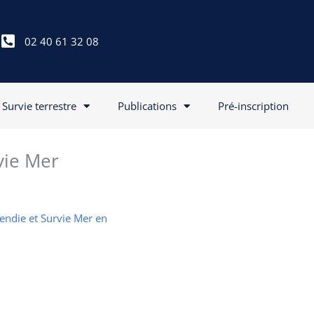
02 40 61 32 08
Survie terrestre
Publications
Pré-inscription
vie Mer
cendie et Survie Mer en