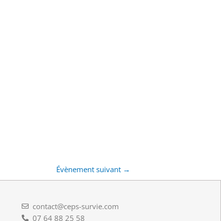
Évènement suivant
→
contact@ceps-survie.com
07 64 88 25 58