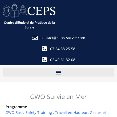
Aller
au
contenu
Centre d'Étude et de Pratique de la
Survie
contact@ceps-survie.com
07 64 88 25 58
02 40 61 32 08
GWO Survie en Mer
Programme
GWO Basic Safety Training : Travail en Hauteur, Gestes et